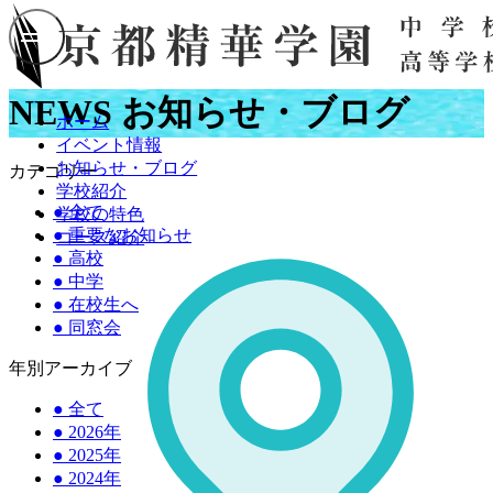
NEWS
お知らせ・ブログ
ホーム
イベント情報
お知らせ・ブログ
カテゴリー
学校紹介
●
全て
学校の特色
●
重要なお知らせ
コース紹介
●
高校
●
中学
●
在校生へ
●
同窓会
年別アーカイブ
●
全て
●
2026年
●
2025年
●
2024年