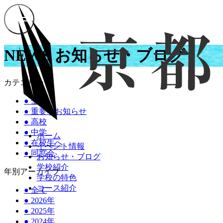
NEWS
お知らせ・ブログ
カテゴリー
●
全て
●
重要なお知らせ
●
高校
●
中学
ホーム
●
在校生へ
イベント情報
●
同窓会
お知らせ・ブログ
学校紹介
年別アーカイブ
学校の特色
コース紹介
●
全て
●
2026年
●
2025年
●
2024年