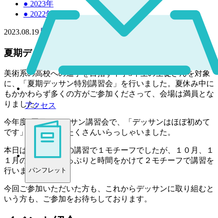
●
2023年
●
2022年
2023.08.19
中学
夏期デッサン特別講習会を開催しました
美術系の高校への進学を目指す中学3年生の生徒さんを対象
に、「夏期デッサン特別講習会」を行いました。夏休み中に
もかかわらず多くの方がご参加くださって、会場は満員とな
りました。
アクセス
今年度1回目のデッサン講習会で、「デッサンはほぼ初めて
です」という方もたくさんいらっしゃいました。
本日は午前中だけの講習で１モチーフでしたが、１０月、１
１月の講習ではたっぷりと時間をかけて２モチーフで講習を
行います。
パンフレット
今回ご参加いただいた方も、これからデッサンに取り組むと
いう方も、ご参加をお待ちしております。