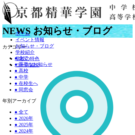
NEWS
お知らせ・ブログ
ホーム
イベント情報
お知らせ・ブログ
カテゴリー
学校紹介
●
全て
学校の特色
●
重要なお知らせ
コース紹介
●
高校
●
中学
●
在校生へ
●
同窓会
年別アーカイブ
●
全て
●
2026年
●
2025年
●
2024年