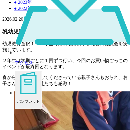
●
2023年
●
2022年
2026.02.20
高校
乳幼児親子さんとの交流会～おかいものごっこ～
幼児教育選択１・２年生では乳幼児親子さんとの交流会を実
施しています。
２年生は学期ごとに１回ずつ行い、今回のお買い物ごっこの
アクセス
イベントが最終回となります。
春からすべて参加してくださっている親子さんもおられ、お
子さんの成長に生徒たちも感激！
パンフレット