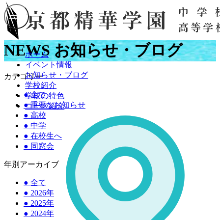
NEWS
お知らせ・ブログ
ホーム
イベント情報
お知らせ・ブログ
カテゴリー
学校紹介
●
全て
学校の特色
●
重要なお知らせ
コース紹介
●
高校
●
中学
●
在校生へ
●
同窓会
年別アーカイブ
●
全て
●
2026年
●
2025年
●
2024年