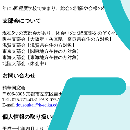
年に5回程度学校で集まり、総会の開催や会報の発行に向け
支部会について
現在5つの支部会があり、休会中の北陸支部をのぞく4つの支
阪神支部会【大阪府・兵庫県・奈良県在住の方対象】
滋賀支部会【滋賀県在住の方対象】
東京支部会【関東地方在住の方対象】
東海支部会【東海地方在住の方対象】
北陸支部会（休会中）
お問い合わせ
精華同窓会
〒606-8305 京都市左京区吉田河原町5-1
TEL 075-771-4181 FAX 075-761-5238
E-mail
dousoukai@k-seika.ed.jp
個人情報の取り扱いについて
平成十七年四月より「個人情報保護法」が全面施行されまし