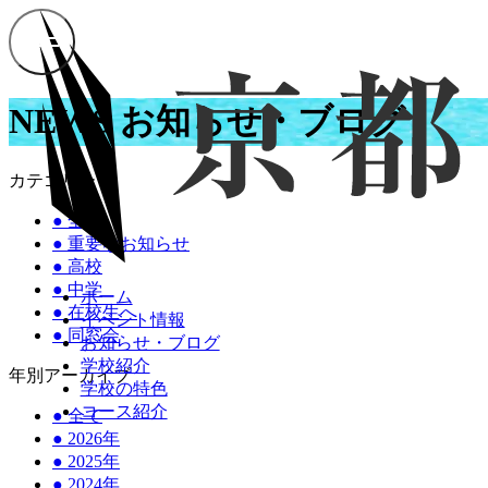
NEWS
お知らせ・ブログ
カテゴリー
●
全て
●
重要なお知らせ
●
高校
●
中学
ホーム
●
在校生へ
イベント情報
●
同窓会
お知らせ・ブログ
学校紹介
年別アーカイブ
学校の特色
コース紹介
●
全て
●
2026年
●
2025年
●
2024年