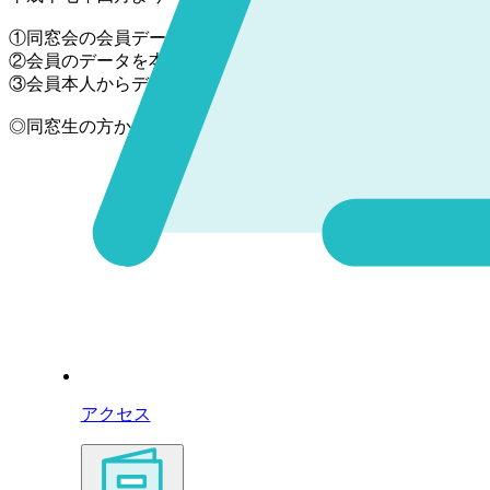
①同窓会の会員データ（氏名・住所・電話番号・卒業年）の
②会員のデータを本人の同意なく、第三者に提供しない。
③会員本人からデータの開示・追加・訂正・削除の要望があ
◎同窓生の方から「同級生の〇〇さんの住所を教えてほしい
アクセス