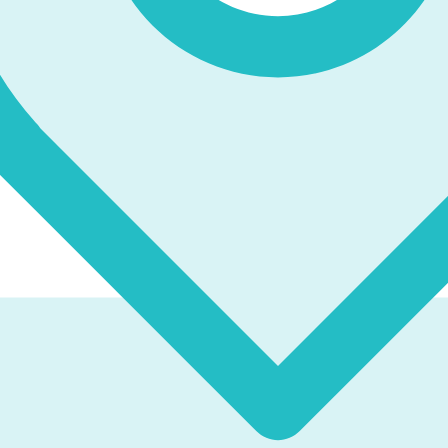
て活動しています。幹事として活動してくださる方を随時募集
部で支部会を開催しています。
た。それを受けまして、同窓会の名簿管理について次の通りお