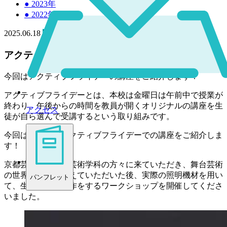
●
2023年
●
2022年
2025.06.18
高校
アクティブフライデーで舞台芸術を学ぶ
今回はアクティブフライデーの講座をご紹介します！
アクティブフライデーとは、本校は金曜日は午前中で授業が
終わり、午後からの時間を教員が開くオリジナルの講座を生
アクセス
徒が自ら選んで受講するという取り組みです。
今回は、先日のアクティブフライデーでの講座をご紹介しま
す！
京都芸術大学舞台芸術学科の方々に来ていただき、舞台芸術
の世界を座学で教えていただいた後、実際の照明機材を用い
パンフレット
て、生徒たちが操作をするワークショップを開催してくださ
いました。