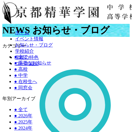
NEWS
お知らせ・ブログ
ホーム
イベント情報
お知らせ・ブログ
カテゴリー
学校紹介
●
全て
学校の特色
●
重要なお知らせ
コース紹介
●
高校
●
中学
●
在校生へ
●
同窓会
年別アーカイブ
●
全て
●
2026年
●
2025年
●
2024年