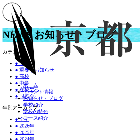
NEWS
お知らせ・ブログ
カテゴリー
●
全て
●
重要なお知らせ
●
高校
●
中学
ホーム
●
在校生へ
イベント情報
●
同窓会
お知らせ・ブログ
学校紹介
年別アーカイブ
学校の特色
コース紹介
●
全て
●
2026年
●
2025年
●
2024年