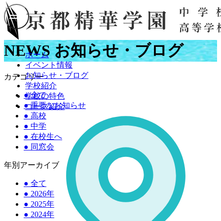
NEWS
お知らせ・ブログ
ホーム
イベント情報
お知らせ・ブログ
カテゴリー
学校紹介
●
全て
学校の特色
●
重要なお知らせ
コース紹介
●
高校
●
中学
●
在校生へ
●
同窓会
年別アーカイブ
●
全て
●
2026年
●
2025年
●
2024年