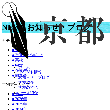
NEWS
お知らせ・ブログ
カテゴリー
●
全て
●
重要なお知らせ
●
高校
●
中学
ホーム
●
在校生へ
イベント情報
●
同窓会
お知らせ・ブログ
学校紹介
年別アーカイブ
学校の特色
コース紹介
●
全て
●
2026年
●
2025年
●
2024年