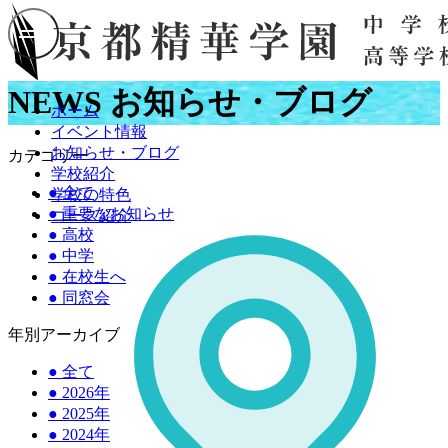
NEWS
お知らせ・ブログ
ホーム
イベント情報
お知らせ・ブログ
カテゴリー
学校紹介
●
全て
学校の特色
●
重要なお知らせ
コース紹介
●
高校
●
中学
●
在校生へ
●
同窓会
年別アーカイブ
●
全て
●
2026年
●
2025年
●
2024年