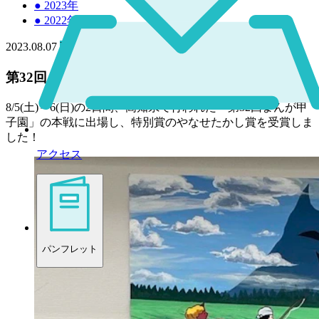
●
2023年
●
2022年
2023.08.07
高校
第32回まんが甲子園 やなせたかし賞受賞！
8/5(土)～6(日)の2日間、高知県で行われた「第32回まんが甲
子園」の本戦に出場し、特別賞のやなせたかし賞を受賞しま
した！
アクセス
パンフレット