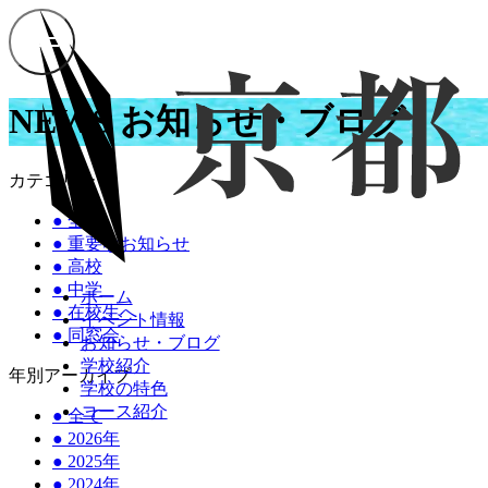
NEWS
お知らせ・ブログ
カテゴリー
●
全て
●
重要なお知らせ
●
高校
●
中学
ホーム
●
在校生へ
イベント情報
●
同窓会
お知らせ・ブログ
学校紹介
年別アーカイブ
学校の特色
コース紹介
●
全て
●
2026年
●
2025年
●
2024年