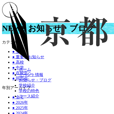
NEWS
お知らせ・ブログ
カテゴリー
●
全て
●
重要なお知らせ
●
高校
●
中学
ホーム
●
在校生へ
イベント情報
●
同窓会
お知らせ・ブログ
学校紹介
年別アーカイブ
学校の特色
コース紹介
●
全て
●
2026年
●
2025年
●
2024年