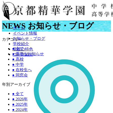
NEWS
お知らせ・ブログ
ホーム
イベント情報
お知らせ・ブログ
カテゴリー
学校紹介
●
全て
学校の特色
●
重要なお知らせ
コース紹介
●
高校
●
中学
●
在校生へ
●
同窓会
年別アーカイブ
●
全て
●
2026年
●
2025年
●
2024年