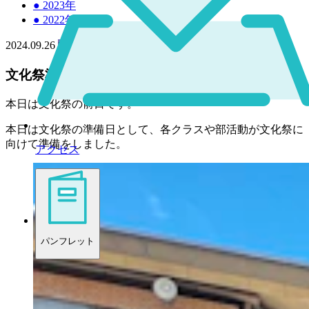
●
2023年
●
2022年
2024.09.26
中学
高校
文化祭準備が行われました！
本日は文化祭の前日です。
本日は文化祭の準備日として、各クラスや部活動が文化祭に
向けて準備をしました。
アクセス
パンフレット