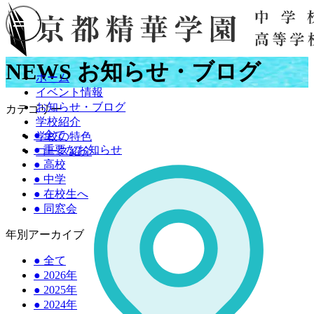
NEWS
お知らせ・ブログ
ホーム
イベント情報
お知らせ・ブログ
カテゴリー
学校紹介
●
全て
学校の特色
●
重要なお知らせ
コース紹介
●
高校
●
中学
●
在校生へ
●
同窓会
年別アーカイブ
●
全て
●
2026年
●
2025年
●
2024年