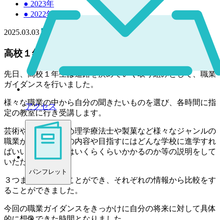
●
2023年
●
2022年
2025.03.03
高校
高校１年 職業ガイダンス
先日、高校１年生は進路を決めていく取り組みとして、職業
ガイダンスを行いました。
様々な職業の中から自分の聞きたいものを選び、各時間に指
アクセス
定の教室に行き受講します。
芸術や文学をはじめ理学療法士や製菓など様々なジャンルの
職業があり、職業の内容や目指すにはどんな学校に進学すれ
ばいいのか、学費はいくらくらいかかるのか等の説明をして
いただきました。
パンフレット
３つまで受講することができ、それぞれの情報から比較をす
ることができました。
今回の職業ガイダンスをきっかけに自分の将来に対して具体
的に想像できた時間となりました。