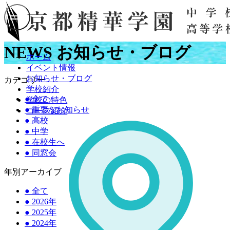
NEWS
お知らせ・ブログ
ホーム
イベント情報
お知らせ・ブログ
カテゴリー
学校紹介
●
全て
学校の特色
●
重要なお知らせ
コース紹介
●
高校
●
中学
●
在校生へ
●
同窓会
年別アーカイブ
●
全て
●
2026年
●
2025年
●
2024年