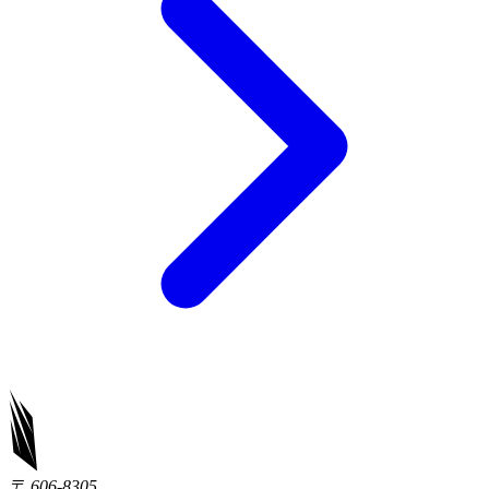
〒 606-8305