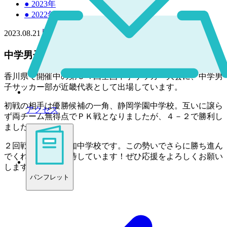
●
2023年
●
2022年
2023.08.21
中学
中学男子サッカー部全国大会１回戦勝利！
香川県で開催中の第５４回全国中学サッカー大会に、中学男
子サッカー部が近畿代表として出場しています。
初戦の相手は優勝候補の一角、静岡学園中学校。互いに譲ら
アクセス
ず両チーム無得点でＰＫ戦となりましたが、４－２で勝利し
ました！！
２回戦の相手は高知中学校です。この勢いでさらに勝ち進ん
でくれることを期待しています！ぜひ応援をよろしくお願い
します！
パンフレット