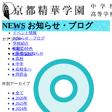
NEWS
お知らせ・ブログ
ホーム
イベント情報
お知らせ・ブログ
カテゴリー
学校紹介
●
全て
学校の特色
●
重要なお知らせ
コース紹介
●
高校
●
中学
●
在校生へ
●
同窓会
年別アーカイブ
●
全て
●
2026年
●
2025年
●
2024年