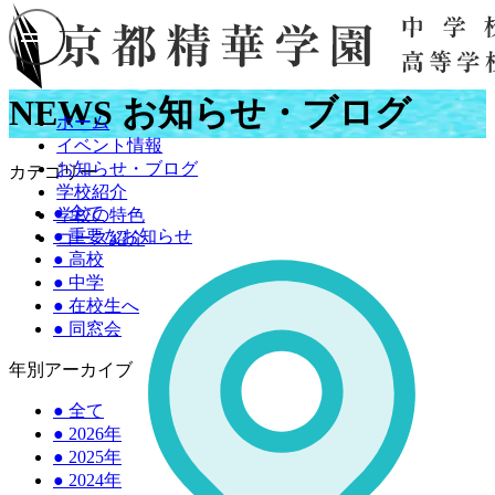
NEWS
お知らせ・ブログ
ホーム
イベント情報
お知らせ・ブログ
カテゴリー
学校紹介
●
全て
学校の特色
●
重要なお知らせ
コース紹介
●
高校
●
中学
●
在校生へ
●
同窓会
年別アーカイブ
●
全て
●
2026年
●
2025年
●
2024年