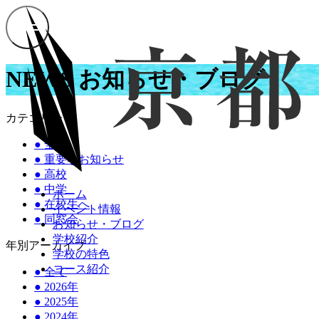
NEWS
お知らせ・ブログ
カテゴリー
●
全て
●
重要なお知らせ
●
高校
●
中学
ホーム
●
在校生へ
イベント情報
●
同窓会
お知らせ・ブログ
学校紹介
年別アーカイブ
学校の特色
コース紹介
●
全て
●
2026年
●
2025年
●
2024年