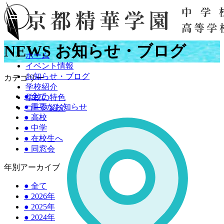
NEWS
お知らせ・ブログ
ホーム
イベント情報
お知らせ・ブログ
カテゴリー
学校紹介
●
全て
学校の特色
●
重要なお知らせ
コース紹介
●
高校
●
中学
●
在校生へ
●
同窓会
年別アーカイブ
●
全て
●
2026年
●
2025年
●
2024年