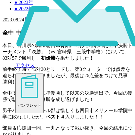
●
2023年
●
2022年
2023.08.24
中学
全中 中学女子バスケットボール部 初優勝！
本日、香川県の高松総合体育館にておこなわれた全中決勝ト
ーナメント「決勝」（vs. 宮崎県 三股中学校）において、
83対57で勝利し、
初優勝
を果たしました！
アクセス
前半終了時で45対30とリードし、第3クォーターでは点差を
迫られる場面もありましたが、最後は26点差をつけて見事、
勝利しました！
全中では、2016年に準優勝して以来の決勝進出で、今回の優
勝で悲願の府勢初優勝を成し遂げました！
パンフレット
男子バスケットボール部は惜しくも四日市メリノール学院中
学に敗れましたが、
ベスト４
入りしました！！
部員＆応援団一同、一丸となって戦い抜き、今回の結果につ
ながりました。