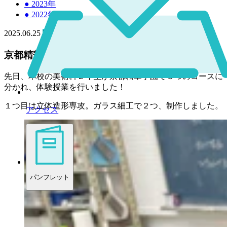
●
2023年
●
2022年
2025.06.25
高校
京都精華大学へ体験授業に行きました！
先日、本校の美術科２年生が京都精華学園で３つのコースに
分かれ、体験授業を行いました！
１つ目は立体造形専攻。ガラス細工で２つ、制作しました。
アクセス
パンフレット