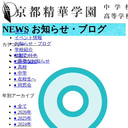
NEWS
お知らせ・ブログ
ホーム
イベント情報
お知らせ・ブログ
カテゴリー
学校紹介
●
全て
学校の特色
●
重要なお知らせ
コース紹介
●
高校
●
中学
●
在校生へ
●
同窓会
年別アーカイブ
●
全て
●
2026年
●
2025年
●
2024年