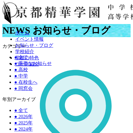
NEWS
お知らせ・ブログ
ホーム
イベント情報
お知らせ・ブログ
カテゴリー
学校紹介
●
全て
学校の特色
●
重要なお知らせ
コース紹介
●
高校
●
中学
●
在校生へ
●
同窓会
年別アーカイブ
●
全て
●
2026年
●
2025年
●
2024年