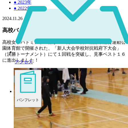
●
2023年
●
2022年
2024.11.26
高校バドミントン部がベスト16目指して大健闘！
高校女子バドミントン部が１１月１６日に綾部市総合運動公
園体育館で開催された、「新人大会学校対抗戦府下大会」
（決勝トーナメント）にて１回戦を突破し、見事ベスト１６
に進出しました！
アクセス
パンフレット