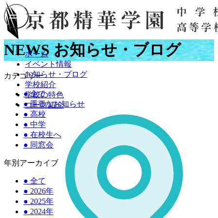
NEWS
お知らせ・ブログ
ホーム
イベント情報
お知らせ・ブログ
カテゴリー
学校紹介
●
全て
学校の特色
●
重要なお知らせ
コース紹介
●
高校
●
中学
●
在校生へ
●
同窓会
年別アーカイブ
●
全て
●
2026年
●
2025年
●
2024年