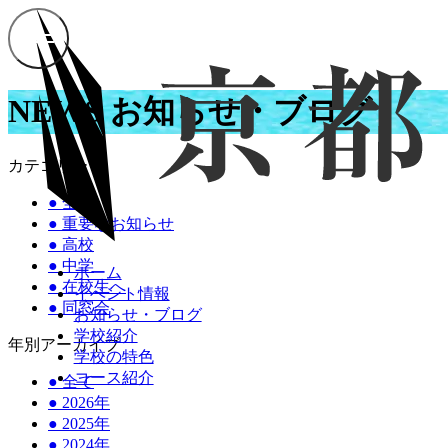
NEWS
お知らせ・ブログ
カテゴリー
●
全て
●
重要なお知らせ
●
高校
●
中学
ホーム
●
在校生へ
イベント情報
●
同窓会
お知らせ・ブログ
学校紹介
年別アーカイブ
学校の特色
コース紹介
●
全て
●
2026年
●
2025年
●
2024年