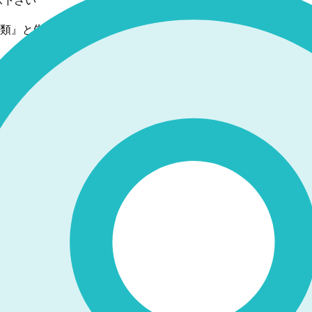
承下さい
類』と朱書して下さい