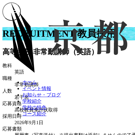
RECRUITMENT
教員採用
高等学校 非常勤講師（英語）
教科
英語
職種
ホーム
非常勤講師
イベント情報
人数
お知らせ・ブログ
若干名
学校紹介
応募資格
学校の特色
高校教員免許状取得
コース紹介
採用日時
2026年9月1日
応募書類