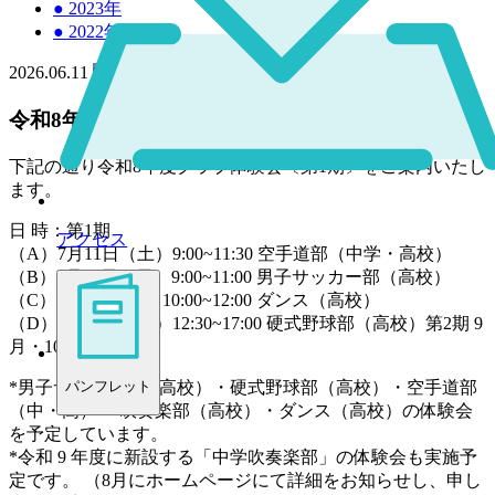
●
2023年
●
2022年
2026.06.11
中学
高校
令和8年度クラブ体験会〔第 1 期〕のご案内
下記の通り令和8年度クラブ体験会〔第1期〕をご案内いたし
ます。
日 時：第1期
アクセス
（A）7月11日（土）9:00~11:30 空手道部（中学・高校）
（B）7月12日（日）9:00~11:00 男子サッカー部（高校）
（C）8月7日（金）10:00~12:00 ダンス（高校）
（D）8月16日（日）12:30~17:00 硬式野球部（高校）第2期 9
月・10月
*男子サッカー部（高校）・硬式野球部（高校）・空手道部
パンフレット
（中・高）・ 吹奏楽部（高校）・ダンス（高校）の体験会
を予定しています。
*令和 9 年度に新設する「中学吹奏楽部」の体験会も実施予
定です。 （8月にホームページにて詳細をお知らせし、申し