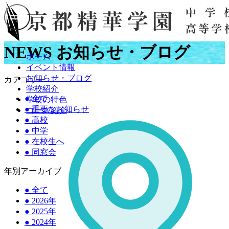
NEWS
お知らせ・ブログ
ホーム
イベント情報
お知らせ・ブログ
カテゴリー
学校紹介
●
全て
学校の特色
●
重要なお知らせ
コース紹介
●
高校
●
中学
●
在校生へ
●
同窓会
年別アーカイブ
●
全て
●
2026年
●
2025年
●
2024年