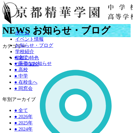
NEWS
お知らせ・ブログ
ホーム
イベント情報
お知らせ・ブログ
カテゴリー
学校紹介
●
全て
学校の特色
●
重要なお知らせ
コース紹介
●
高校
●
中学
●
在校生へ
●
同窓会
年別アーカイブ
●
全て
●
2026年
●
2025年
●
2024年