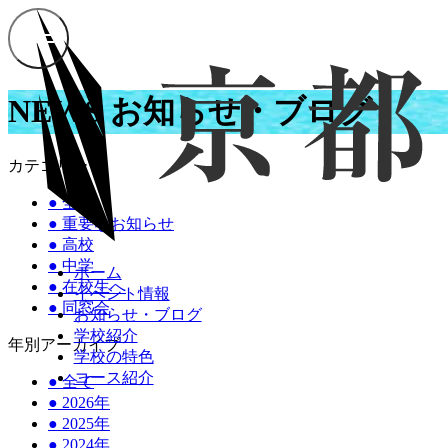
NEWS
お知らせ・ブログ
カテゴリー
●
全て
●
重要なお知らせ
●
高校
●
中学
ホーム
●
在校生へ
イベント情報
●
同窓会
お知らせ・ブログ
学校紹介
年別アーカイブ
学校の特色
コース紹介
●
全て
●
2026年
●
2025年
●
2024年