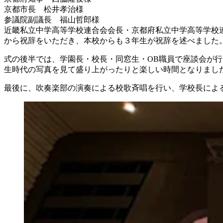
京都市長 松井孝治様
参議院副議長 福山哲郎様
近畿私立中学高等学校連合会会長・京都府私立中学高等学校
から祝辞をいただき、本校からも３年生が祝辞を述べました
式の後半では、学園長・校長・同窓生・OB職員で座談会が
生時代の写真を見て盛り上がったりと楽しい時間となりまし
最後に、吹奏楽部の演奏による校歌斉唱を行い、学校長によ