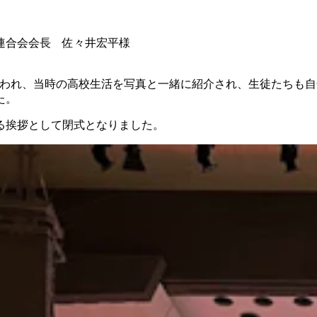
連合会会長 佐々井宏平様
。
行われ、当時の高校生活を写真と一緒に紹介され、生徒たちも
た。
る挨拶として閉式となりました。