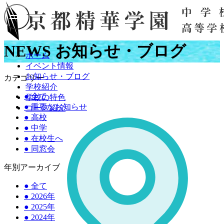
NEWS
お知らせ・ブログ
ホーム
イベント情報
お知らせ・ブログ
カテゴリー
学校紹介
●
全て
学校の特色
●
重要なお知らせ
コース紹介
●
高校
●
中学
●
在校生へ
●
同窓会
年別アーカイブ
●
全て
●
2026年
●
2025年
●
2024年