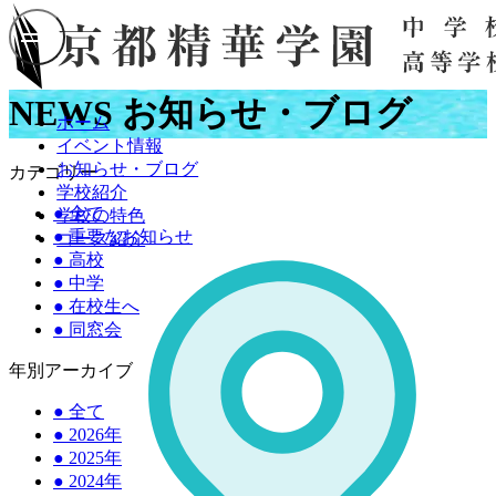
NEWS
お知らせ・ブログ
ホーム
イベント情報
お知らせ・ブログ
カテゴリー
学校紹介
●
全て
学校の特色
●
重要なお知らせ
コース紹介
●
高校
●
中学
●
在校生へ
●
同窓会
年別アーカイブ
●
全て
●
2026年
●
2025年
●
2024年